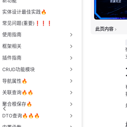
新功能
实体设计最佳实践🔥
常见问题(重要)❗️❗️❗️
此页内容
使用指南
模式
框架相关
缓存key
贡献者
插件指南
CRUD功能模块
导航属性🔥
关联查询🔥🔥
聚合根保存🔥
DTO查询🔥🔥🔥