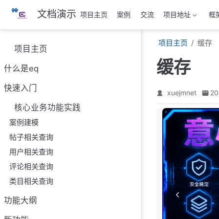
跳
文档演示
项目主页
案例
交流
项目地址
框
至
主
项目主页
缓存
要
项目主页
內
缓存
容
什么是eq
快速入门
xuejmnet
20
核心业务功能实践
案例建模
帖子相关查询
用户相关查询
评论相关查询
类目相关查询
功能大纲