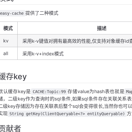
提供了二种模式
easy-cache
模式
描述
kv
采用k-v键值对拥有最高效的性能,仅支持对象缓存i
all
采用k-v+index模式
缓存key
默认缓存key是
存储value为hash表也就是
CACHE:Topic:99
Ma
储，二级key作为查询时的sql条件,如果sql条件存在关联关系表则会将
二级key存储因为存在关联表后整个sql会变得很长,当然你也
实现
方
String getKey(ClientQueryable<?> entityQueryable)
贡献者