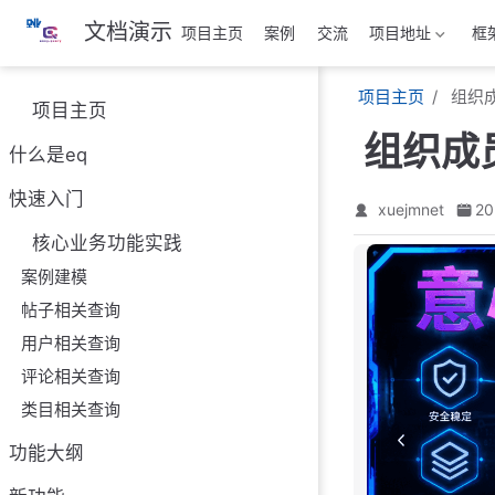
跳
文档演示
项目主页
案例
交流
项目地址
框
至
主
项目主页
组织
要
项目主页
內
组织成
容
什么是eq
快速入门
xuejmnet
20
核心业务功能实践
案例建模
帖子相关查询
用户相关查询
评论相关查询
类目相关查询
功能大纲