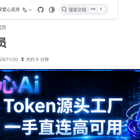
K
架爱心支持
搜索文档
成员
员
24/11/30
大约 8 分钟